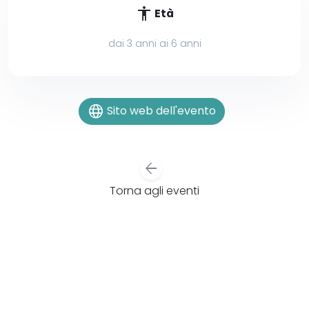
accessibility
Età
dai 3 anni ai 6 anni
language
Sito web dell'evento
arrow_back
Torna agli eventi