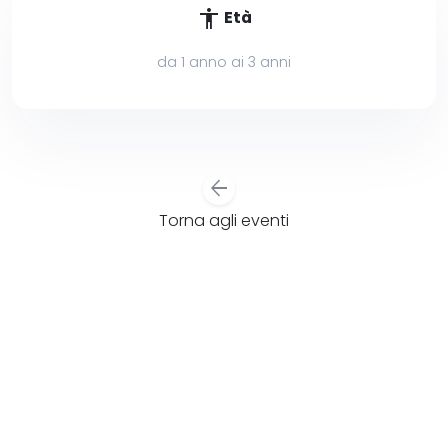
accessibility
Età
da 1 anno ai 3 anni
arrow_back
Torna agli eventi