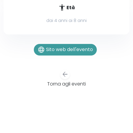
accessibility
Età
dai 4 anni ai 8 anni
language
Sito web dell'evento
arrow_back
Torna agli eventi