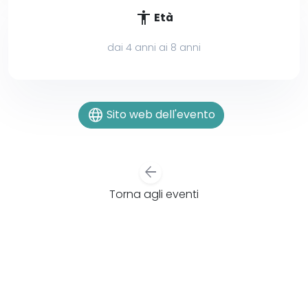
accessibility
Età
dai 4 anni ai 8 anni
language
Sito web dell'evento
arrow_back
Torna agli eventi