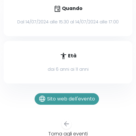
event
Quando
Dal 14/07/2024 alle 15:30 al 14/07/2024 alle 17:00
accessibility
Età
dai 6 anni ai 11 anni
language
Sito web dell'evento
arrow_back
Torna agli eventi