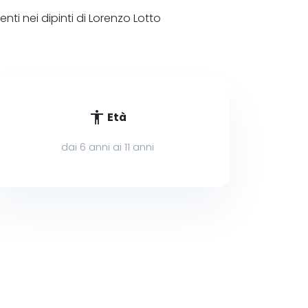
nti nei dipinti di Lorenzo Lotto
accessibility
Età
dai 6 anni ai 11 anni