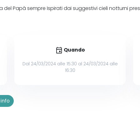
 del Papà sempre Ispirati dai suggestivi cieli notturni prese
event
Quando
Dal 24/03/2024 alle 15:30 al 24/03/2024 alle
16:30
info