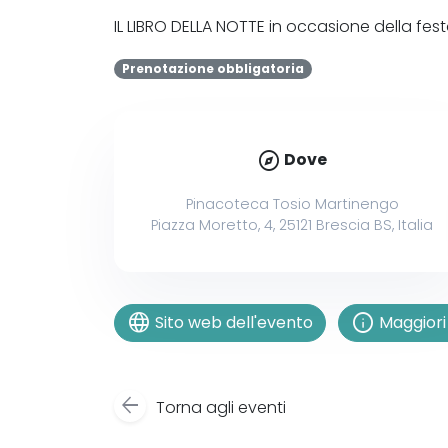
IL LIBRO DELLA NOTTE in occasione della festa
Prenotazione obbligatoria
explore
Dove
Pinacoteca Tosio Martinengo
Piazza Moretto, 4, 25121 Brescia BS, Italia
language
info
Sito web dell'evento
Maggiori 
arrow_back
Torna agli eventi