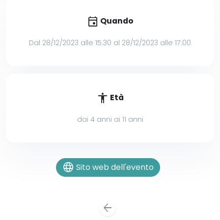
event
Quando
Dal 28/12/2023 alle 15:30 al 28/12/2023 alle 17:00
accessibility
Età
dai 4 anni ai 11 anni
language
Sito web dell'evento
arrow_back