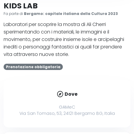
KIDS LAB
Fa parte di
Bergamo: capitale italiana della Cultura 2023
Laboratori per scoprire la mostra di Ali Cherri
sperimentando con i materiali, le immagini e il
movimento, per costruire insieme isole e arcipelaghi
inediti o personaggi fantastici ai quali far prendere
vita attraverso nuove storie.
Prenotazione obbligatoria
explore
Dove
GAMeC
Via San Tomaso, 53, 24121 Bergamo BG, Italia