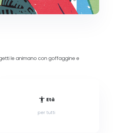
ggetti le animano con goffaggine e
accessibility
Età
per tutti