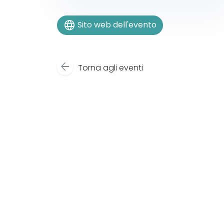
language
Sito web dell'evento
arrow_back
Torna agli eventi