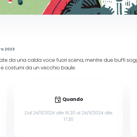
ra 2023
rate da una calda voce fuori scena, mentre due buffi so
ti e costumi da un vecchio baule.
event
Quando
Dal 24/11/2024 alle 16:30 al 24/11/2024 alle
17:30