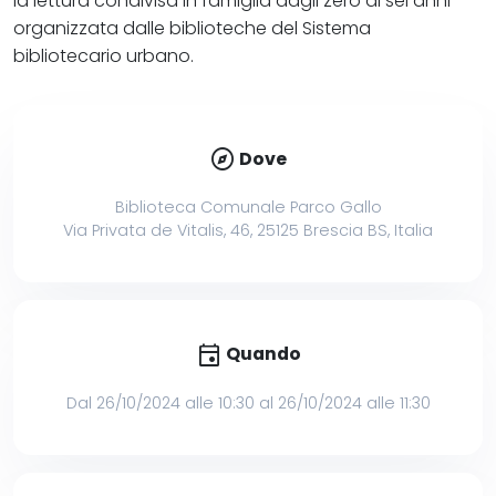
la lettura condivisa in famiglia dagli zero ai sei anni
organizzata dalle biblioteche del Sistema
bibliotecario urbano.
explore
Dove
Biblioteca Comunale Parco Gallo
Via Privata de Vitalis, 46, 25125 Brescia BS, Italia
event
Quando
Dal 26/10/2024 alle 10:30 al 26/10/2024 alle 11:30