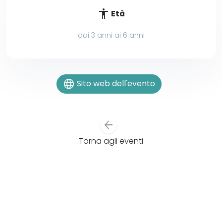
accessibility
Età
dai 3 anni ai 6 anni
language
Sito web dell'evento
arrow_back
Torna agli eventi