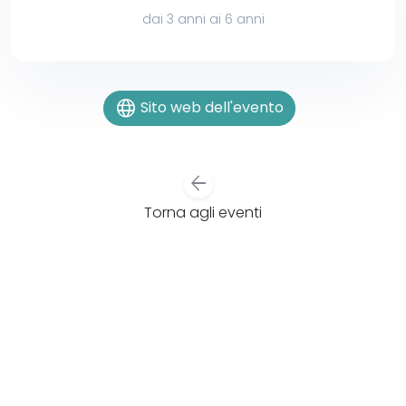
dai 3 anni ai 6 anni
language
Sito web dell'evento
arrow_back
Torna agli eventi