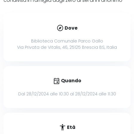
condivisa in famiglia dagli zero ai sei anni anonimo
explore
Dove
Biblioteca Comunale Parco Gallo
Via Privata de Vitalis, 46, 25125 Brescia BS, Italia
event
Quando
Dal 28/12/2024 alle 10:30 al 28/12/2024 alle 11:30
accessibility
Età