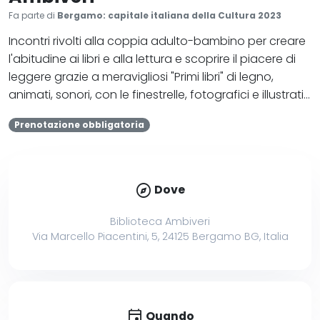
Fa parte di
Bergamo: capitale italiana della Cultura 2023
Incontri rivolti alla coppia adulto-bambino per creare
l'abitudine ai libri e alla lettura e scoprire il piacere di
leggere grazie a meravigliosi "Primi libri" di legno,
animati, sonori, con le finestrelle, fotografici e illustrati…
Prenotazione obbligatoria
explore
Dove
Biblioteca Ambiveri
Via Marcello Piacentini, 5, 24125 Bergamo BG, Italia
event
Quando