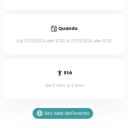
event
Quando
Dal 27/01/2024 alle 10:30 al 27/01/2024 alle 12:00
accessibility
Età
dai 0 anni ai 3 anni
language
Sito web dell'evento