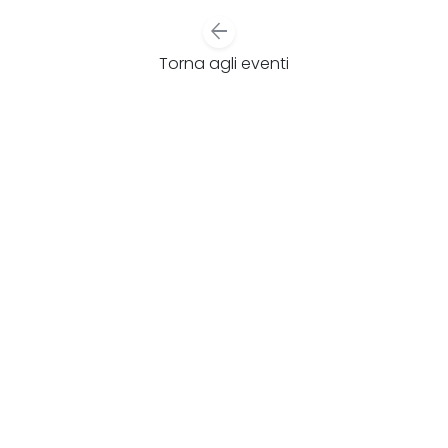
arrow_back
Torna agli eventi