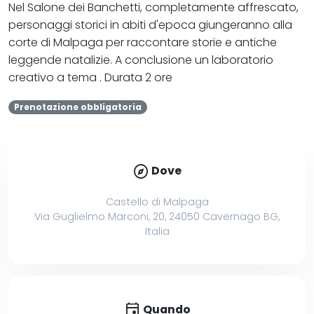
Nel Salone dei Banchetti, completamente affrescato,
personaggi storici in abiti d'epoca giungeranno alla
corte di Malpaga per raccontare storie e antiche
leggende natalizie. A conclusione un laboratorio
creativo a tema . Durata 2 ore
Prenotazione obbligatoria
explore
Dove
Castello di Malpaga
Via Guglielmo Marconi, 20, 24050 Cavernago BG,
Italia
event
Quando