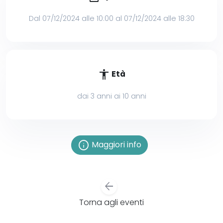
Dal 07/12/2024 alle 10:00 al 07/12/2024 alle 18:30
accessibility
Età
dai 3 anni ai 10 anni
info
Maggiori info
arrow_back
Torna agli eventi