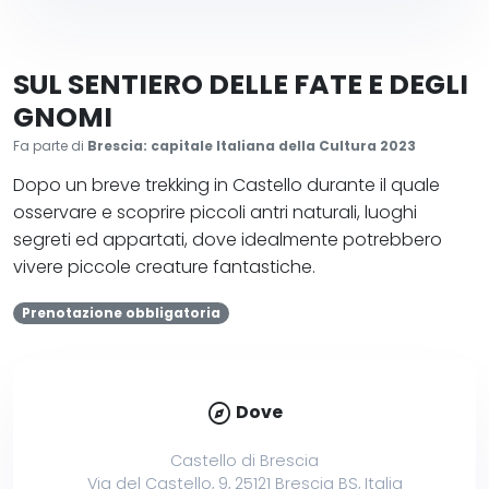
SUL SENTIERO DELLE FATE E DEGLI
GNOMI
Fa parte di
Brescia: capitale Italiana della Cultura 2023
Dopo un breve trekking in Castello durante il quale
osservare e scoprire piccoli antri naturali, luoghi
segreti ed appartati, dove idealmente potrebbero
vivere piccole creature fantastiche.
Prenotazione obbligatoria
explore
Dove
Castello di Brescia
Via del Castello, 9, 25121 Brescia BS, Italia