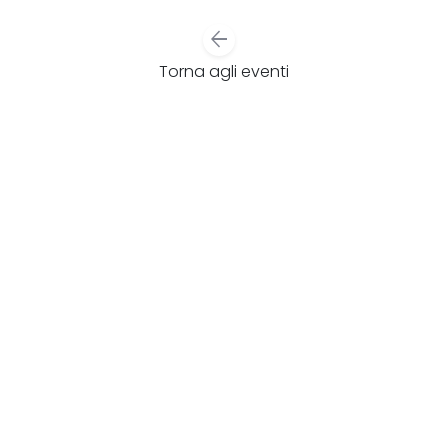
arrow_back
Torna agli eventi