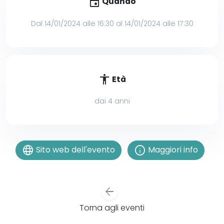
event
Quando
Dal 14/01/2024 alle 16:30 al 14/01/2024 alle 17:30
accessibility
Età
dai 4 anni
language
info
Sito web dell'evento
Maggiori info
arrow_back
Torna agli eventi