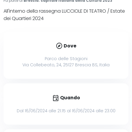
Fa parte di
Brescia: capitale Italiana della Cultura 2023
All'interno della rassegna LUCCIOLE DI TEATRO / Estate
dei Quartieri 2024
explore
Dove
Parco delle Stagioni
Via Collebeato, 24, 25127 Brescia BS, Italia
event
Quando
Dal 16/06/2024 alle 21:15 al 16/06/2024 alle 23:00