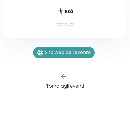
accessibility
Età
per tutti
language
Sito web dell'evento
arrow_back
Torna agli eventi